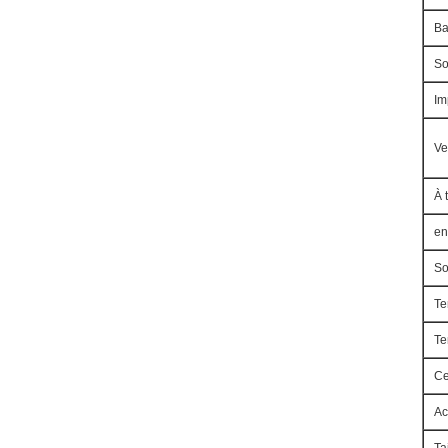
Ba
So
Im
Ve
À 
en
So
Te
Te
Ce
Ac