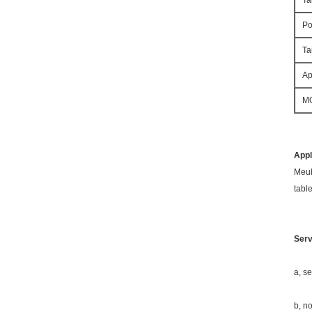
Ta
Po
Ta
Ap
M
Appl
Meub
tabl
Ser
a, s
b, n