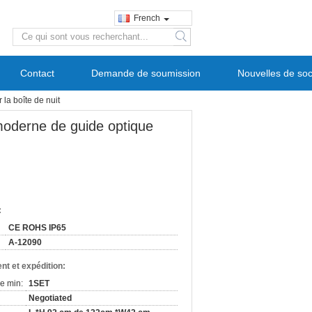
French
search
Contact
Demande de soumission
Nouvelles de soc
a boîte de nuit
oderne de guide optique
:
CE ROHS IP65
A-12090
nt et expédition:
e min:
1SET
Negotiated