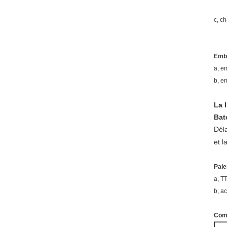
c, c
Emb
a, e
b, e
La 
Bat
Déla
et l
Pai
a, T
b, a
Comm