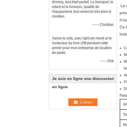
dinning, tout était parfait. Le transport, le
Le 
retard et la livraison, qualité de
l'équipement, tout remercie très bien le
prin
chrétien
n'ou
—— Christian
Ce l
inst
J'aime le sofa, avec light.we mené ai le
conteneur du livre 20ft pendant cette
année pour mon entreprise de location
C
de partie.
M
—— Dirk
Me
le
Ap
Je suis en ligne une discussion
Fi
en ligne
D
Par
Ar
Ta
Ma