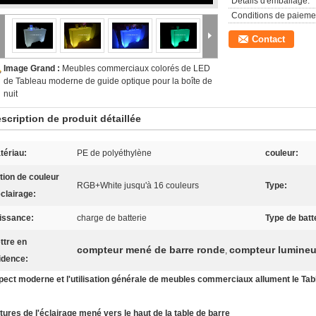
Détails d'emballage:
Conditions de paieme
Contact
Image Grand :
Meubles commerciaux colorés de LED
de Tableau moderne de guide optique pour la boîte de
nuit
scription de produit détaillée
tériau:
PE de polyéthylène
couleur:
tion de couleur
RGB+White jusqu'à 16 couleurs
Type:
éclairage:
issance:
charge de batterie
Type de batt
ttre en
compteur mené de barre ronde
compteur lumineu
,
idence:
pect moderne et l'utilisation générale de meubles commerciaux allument le Tab
tures de l'éclairage mené vers le haut de la table de barre