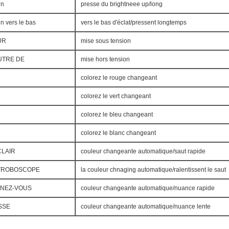
un
presse du brightneee up/long
n vers le bas
vers le bas d'éclat/pressent longtemps
UR
mise sous tension
UTRE DE
mise hors tension
colorez le rouge changeant
colorez le vert changeant
colorez le bleu changeant
colorez le blanc changeant
CLAIR
couleur changeante automatique/saut rapide
TROBOSCOPE
la couleur chnaging automatique/ralentissent le saut
ANEZ-VOUS
couleur changeante automatique/nuance rapide
SSE
couleur changeante automatique/nuance lente