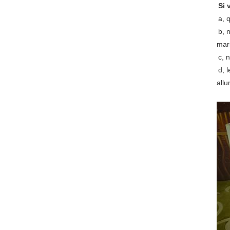
Si 
a, 
b, 
mar
c, 
d, 
all