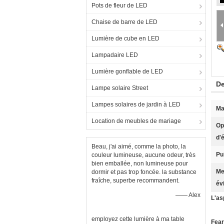
Pots de fleur de LED
Chaise de barre de LED
Lumière de cube en LED
Lampadaire LED
Lumière gonflable de LED
De
Lampe solaire Street
Lampes solaires de jardin à LED
Ma
Location de meubles de mariage
Op
d'
Beau, j'ai aimé, comme la photo, la
Pu
couleur lumineuse, aucune odeur, très
bien emballée, non lumineuse pour
Me
dormir et pas trop foncée. la substance
fraîche, superbe recommandent.
év
—— Alex
L'as
employez cette lumière à ma table
Fear