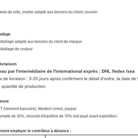
haise de sofa, oreiller adapté aux besoins du client, coussin
allage
mballage adapté aux besoins du client de marque
mballage de couleur
livraison
eau par l'intermédiaire de l'international exprès : DHL /fedex /sea
i de livraison : 3-20 jours
après confirment le détail d'ordre, la date de 
a quantité de production.
ement
TT (virement bancaire), Western Union, paypal.
compte de 30%, shoould d'équilibre de 70% soit payé avant expédition.
ent employer le contrôleur à distance :