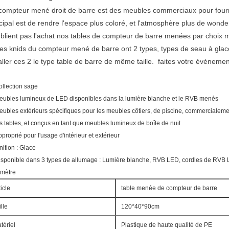
compteur mené droit de barre est des meubles commerciaux pour fournir
cipal est de rendre l'espace plus coloré, et l'atmosphère plus de wonde
blient pas l'achat nos tables de compteur de barre menées par choix m
es knids du compteur mené de barre ont 2 types, types de seau à glace
aller ces 2 le type table de barre de même taille. faites votre événement
ollection sage
eubles lumineux de LED disponibles dans la lumière blanche et le RVB menés
ubles extérieurs spécifiques pour les meubles côtiers, de piscine, commercialemen
s tables, et conçus en tant que meubles lumineux de boîte de nuit
proprié pour l'usage d'intérieur et extérieur
nition : Glace
isponible dans 3 types de allumage : Lumière blanche, RVB LED, cordles de RVB
amètre
ticle
table menée de compteur de barre
ille
120*40*90cm
tériel
Plastique de haute qualité de PE