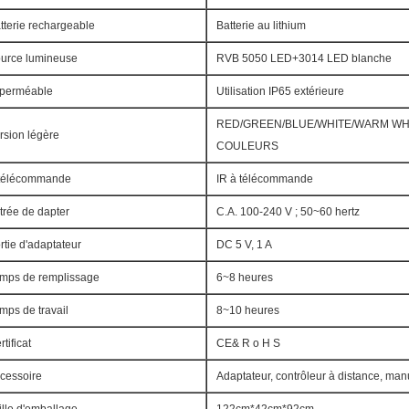
tterie rechargeable
Batterie au lithium
urce lumineuse
RVB 5050 LED+3014 LED blanche
perméable
Utilisation IP65 extérieure
RED/GREEN/BLUE/WHITE/WARM WHI
rsion légère
COULEURS
télécommande
IR à télécommande
trée de dapter
C.A. 100-240 V ; 50~60 hertz
rtie d'adaptateur
DC 5 V, 1 A
mps de remplissage
6~8 heures
mps de travail
8~10 heures
rtificat
CE& R o H S
cessoire
Adaptateur, contrôleur à distance, man