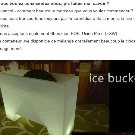
vous voulez commandez-nous, pls faites-moi savoir ?
quantité - comment beaucoup morceau que vous voulez commander ?
nous nous transportons toujours par l'intermédiaire de la mer, si le prix 
itime.
nous acceptons également Shenzhen FOB. Usine Pirce (EXW)
le conteneur .we disponible de mélange ont tellement beaucoup le clooe
umage mené.