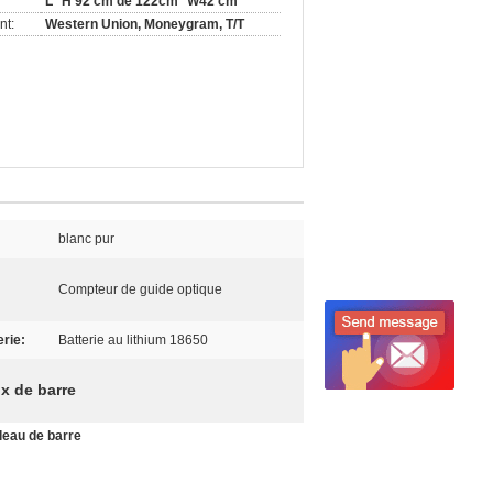
L *H 92 cm de 122cm *W42 cm
nt:
Western Union, Moneygram, T/T
blanc pur
Compteur de guide optique
erie:
Batterie au lithium 18650
x de barre
leau de barre