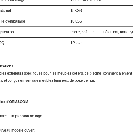
ille d'emballage
122cm*42cm*92cm
ids net
15KGS
ille d'emballage
18KGS
plication
Partie, boîte de nuit, hôtel, bar, barre,
OQ
1Piece
ications :
les extérieurs spécifiques pour les meubles côtiers, de piscine, commercialement é
es, et conçus en tant que meubles lumineux de boîte de nuit
vice d'OEM&ODM
ervice d'impression de logo
ouveau modèle ouvert