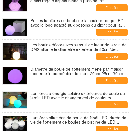
d'éclairage d'aspect blanc à piles de PE
Enquête
maintenant
Petites lumières de boule de la couleur rouge LED
avec le logo adapté aux besoins du client pour la
promotion de cadeau
Enquête
maintenant
Les boules décoratives sans fil de lueur de jardin de
DMX allume le diamètre extérieur de 80cm/de
100cm
Enquête
maintenant
Diamètre de boule de flottement mené par maison
moderne imperméable de lueur 20cm 25cm 30cm
35cm 40cm
Enquête
maintenant
Lumières à énergie solaire extérieures de boule du
jardin LED avec le changement de couleurs
automatique
Enquête
maintenant
Lumières allumées de boule de Noël LED, durée de
vie de flottement de boules de piscine de LED
longue
Enquête