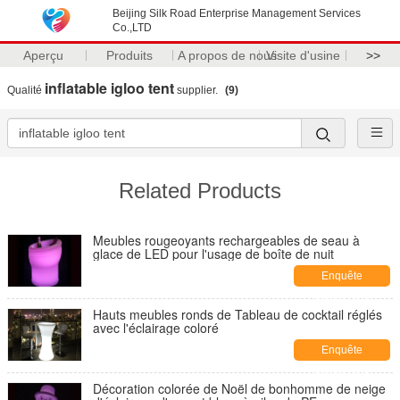
Beijing Silk Road Enterprise Management Services
Co.,LTD
Aperçu
Produits
A propos de nous
Visite d'usine
>>
inflatable igloo tent
Qualité
supplier.
(9)
Related Products
Meubles rougeoyants rechargeables de seau à
glace de LED pour l'usage de boîte de nuit
Enquête
maintenant
Hauts meubles ronds de Tableau de cocktail réglés
avec l'éclairage coloré
Enquête
maintenant
Décoration colorée de Noël de bonhomme de neige