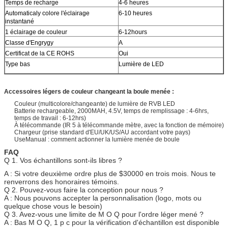
Temps de recharge
4-6 heures
Automaticaly colore l'éclairage
6-10 heures
instantané
1 éclairage de couleur
6-12hours
Classe d'Engrygy
A
Certificat de la CE ROHS
Oui
Type bas
Lumière de LED
Accessoires légers de couleur changeant la boule menée :
Couleur (multicolore/changeante) de lumière de RVB LED
Batterie rechargeable, 2000MAH, 4.5V, temps de remplissage : 4-6hrs,
temps de travail : 6-12hrs)
À télécommande (IR 5 à télécommande mètre, avec la fonction de mémoire)
Chargeur (prise standard d'EU/UK/US/AU accordant votre pays)
UseManual : comment actionner la lumière menée de boule
FAQ
Q 1. Vos échantillons sont-ils libres ?
A : Si votre deuxième ordre plus de $30000 en trois mois. Nous te
renverrons des honoraires témoins.
Q 2. Pouvez-vous faire la conception pour nous ?
A : Nous pouvons accepter la personnalisation (logo, mots ou
quelque chose vous le besoin)
Q 3. Avez-vous une limite de M O Q pour l'ordre léger mené ?
A : Bas M O Q, 1 p c pour la vérification d'échantillon est disponible