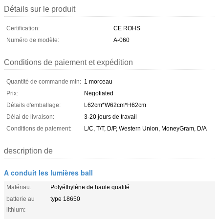
Détails sur le produit
Certification:
CE ROHS
Numéro de modèle:
A-060
Conditions de paiement et expédition
Quantité de commande min:
1 morceau
Prix:
Negotiated
Détails d'emballage:
L62cm*W62cm*H62cm
Délai de livraison:
3-20 jours de travail
Conditions de paiement:
L/C, T/T, D/P, Western Union, MoneyGram, D/A
description de
A conduit les lumières ball
Matériau:
Polyéthylène de haute qualité
batterie au
type 18650
lithium: