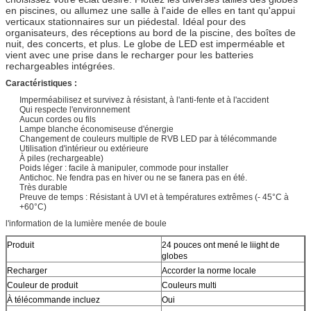
en piscines, ou allumez une salle à l'aide de elles en tant qu'appui
verticaux stationnaires sur un piédestal. Idéal pour des
organisateurs, des réceptions au bord de la piscine, des boîtes de
nuit, des concerts, et plus. Le globe de LED est imperméable et
vient avec une prise dans le recharger pour les batteries
rechargeables intégrées.
Caractéristiques :
Imperméabilisez et survivez à résistant, à l'anti-fente et à l'accident
Qui respecte l'environnement
Aucun cordes ou fils
Lampe blanche économiseuse d'énergie
Changement de couleurs multiple de RVB LED par à télécommande
Utilisation d'intérieur ou extérieure
À piles (rechargeable)
Poids léger : facile à manipuler, commode pour installer
Antichoc. Ne fendra pas en hiver ou ne se fanera pas en été.
Très durable
Preuve de temps : Résistant à UVI et à températures extrêmes (- 45°C à
+60°C)
l'information de la lumière menée de boule
Produit
24 pouces ont mené le liight de
globes
Recharger
Accorder la norme locale
Couleur de produit
Couleurs multi
À télécommande incluez
Oui