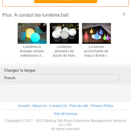
A conduit les lumières ball
Plus
lumières
Lumières à
Lumières
La baisse
Les bo
e de la
énergie solaire
allumées de
accrochante de
décorativ
r rouge
extérieures de
boule de Noël
l'eau a formé la
fil de lu
 le logo
boule du jardin
LED, durée de vie
conception
jardin d
é aux
LED avec le
de flottement de
colorée drôle
allume
du client
changement de
boules de piscine
d'utilisation de
diamètre e
Changez la langue
promotion
couleurs
de LED longue
pièce/magasin
de 80c
adeau
automatique
d'éclairage de
100
French
Deco
Accueil
|
About Us
|
Contact Us
|
Plan du site
|
Privacy Policy
Vue de bureau
Copyright © 2017 - 2025 Beijing Silk Road Enterprise Management Services
Co.,LTD.
All rights reserved.