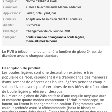
Chargeur:
Norme d'UK/US/EU/AU
Garnitures:
+User à télécommande Manual+Adapter
Applications:
Jardin, hôtel, yard, bar
Couleurs:
Adapté aux besoins du client 16 couleurs
diamter:
60cm/24in
l'avantage:
Changement de couleur de RVB
couleur menée changeant la boule légère
Surligner:
,
mené allumez la boule
Le RVB à télécommande a mené la lumière de globe 24 po. de
diamètre avec le chargeur standard
Description de produit
Les boules légères sont une décoration extérieure très
populaire de Noël, cependant il y a d'abondance des manières
d'amusement de décorer des boules légères pendant chaque
saison ! Nous avons placé certaines de nos idées de décoration
de boule légère préférée ci-dessous.
la lumière de globes de 24in est faite d'une coquille acrylique dure,
et comporte quatre modes comprenant : l'éclair, stroboscope, se
fanent, ou lissent le changement de couleur. Programmez votre
couleur préférée avec l'à télécommande (inclut le blanc) et
choisissez votre éclat désiré. Flottez les diverses tailles des globes