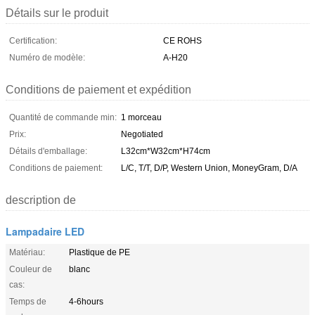
Détails sur le produit
Certification:
CE ROHS
Numéro de modèle:
A-H20
Conditions de paiement et expédition
Quantité de commande min:
1 morceau
Prix:
Negotiated
Détails d'emballage:
L32cm*W32cm*H74cm
Conditions de paiement:
L/C, T/T, D/P, Western Union, MoneyGram, D/A
description de
Lampadaire LED
Matériau:
Plastique de PE
Couleur de
blanc
cas:
Temps de
4-6hours