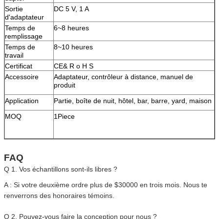
Sortie
DC 5 V, 1 A
d'adaptateur
Temps de
6~8 heures
remplissage
Temps de
8~10 heures
travail
Certificat
CE& R o H S
Accessoire
Adaptateur, contrôleur à distance, manuel de
produit
Application
Partie, boîte de nuit, hôtel, bar, barre, yard, maison
MOQ
1Piece
FAQ
Q 1. Vos échantillons sont-ils libres ?
A : Si votre deuxième ordre plus de $30000 en trois mois. Nous te
renverrons des honoraires témoins.
Q 2. Pouvez-vous faire la conception pour nous ?