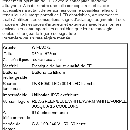
rendement optimum de LED avec la conception moderne
attrayante. Afin de rendre une telle conception et efficacité
accessibles à autant de personnes comme possibles, elles ont
rendu leur allumage portatif de LED abordables, amusement et
facile à utiliser. Les conceptions sages d'éclairage augmentent des
modes et des espaces d'intérieur et extérieurs avec leurs formes
amicales et contemporaines aussi bien que leur technologie
couleur-changeante légère de signature.
Paramètre de spirale légère menée
Article
A-FL
3072
Taille
D30cm*H72cm
Caractéristiques
résistant aux chocs
Matériel
Plastique de haute qualité de PE
Batterie
Batterie au lithium
rechargeable
Source
RVB 5050 LED+3014 LED blanche
lumineuse
Imperméable
Utilisation IP65 extérieure
Version légère
RED/GREEN/BLUE/WHITE/WARM WHITE/PURPLE
JUSQU'À 16 COULEURS
À
IR à télécommande
télécommande
entrée de
C.A. 100-240 V ; 50~60 hertz
dapter