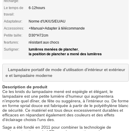
recharge:
Le temps de
6-12hours
travail:
Adaptateur:
Norme d'UK/US/EU/AU
Accessoires:
+Manual+Adapter à télécommande
Petite taille:
D30*H72cm
feartures:
résistant aux chocs
lumières menées de plancher
Surligner:
,
la position de plancher a mené des lumières
Lampadaire portatif de mode d'utilisation d'intérieur et extérieur
e et lampadaire moderne
Description de produit
Ce les knids du lampadaire mené est espiègle et élégant, le
lampadaire est une petite lumière d'humeur qui augmentera
n'importe quel dîner, de fête ou suggérera, à l'intérieur ou. De forme
en forme sprial douce est fabriquée à partir de le polyéthylène blanc
de sécurité. Ce matériel est tous deux excessivement durables et
efficaces en répandant également des couleurs et des effets
d'éclairage choisis l'uns des.
Sage a été fondé en 2011 pour combiner la technologie de