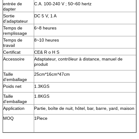
entrée de
C.A. 100-240 V ; 50~60 hertz
dapter
Sortie
DC 5 V, 1 A
d'adaptateur
Temps de
6~8 heures
remplissage
Temps de
8~10 heures
travail
Certificat
CE& R o H S
Accessoire
Adaptateur, contrôleur à distance, manuel de
produit
Taille
25cm*16cm*47cm
d'emballage
Poids net
1.3KGS
Taille
1.8KGS
d'emballage
Application
Partie, boîte de nuit, hôtel, bar, barre, yard, maison
MOQ
1Piece