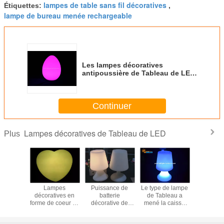
lampes de table sans fil décoratives
Étiquettes:
,
lampe de bureau menée rechargeable
Les lampes décoratives
antipoussière de Tableau de LED,
grand oeuf extérieur formé ont
mené des lumières
Continuer
Lampes décoratives de Tableau de LED
Plus
ation
Lampes
Puissance de
Le type de lampe
La puissa
 de Noël
décoratives en
batterie
de Tableau a
batterie a
omme de
forme de coeur de
décorative de
mené la caisse
blanc cha
éclairage
Tableau de
lampes de
blanche de haut-
de lam
 blanc à
l'amour LED,
Tableau de
parleur de
lecture -