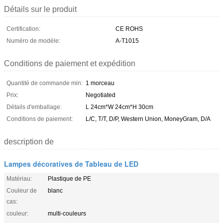
Détails sur le produit
Certification:
CE ROHS
Numéro de modèle:
A-T1015
Conditions de paiement et expédition
Quantité de commande min:
1 morceau
Prix:
Negotiated
Détails d'emballage:
L 24cm*W 24cm*H 30cm
Conditions de paiement:
L/C, T/T, D/P, Western Union, MoneyGram, D/A
description de
Lampes décoratives de Tableau de LED
Matériau:
Plastique de PE
Couleur de
blanc
cas:
couleur:
multi-couleurs