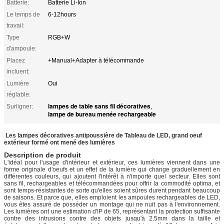
Batterie:
Batterie Li-Ion
Le temps de
6-12hours
travail:
Type
RGB+W
d'ampoule:
Placez
+Manual+Adapter à télécommande
incluent:
Lumière
Oui
réglable:
lampes de table sans fil décoratives
Surligner:
,
lampe de bureau menée rechargeable
Les lampes décoratives antipoussière de Tableau de LED, grand oeuf
extérieur formé ont mené des lumières
Description de produit
L'idéal pour l'usage d'intérieur et extérieur, ces lumières viennent dans une
forme originale d'oeufs et un effet de la lumière qui change graduellement en
différentes couleurs, qui ajoutent l'intérêt à n'importe quel secteur. Elles sont
sans fil, rechargeables et télécommandées pour offrir la commodité optima, et
sont temps-résistantes de sorte qu'elles soient sûres durent pendant beaucoup
de saisons. Et parce que, elles emploient les ampoules rechargeables de LED,
vous êtes assuré de posséder un montage qui ne nuit pas à l'environnement.
Les lumières ont une estimation d'IP de 65, représentant la protection suffisante
contre des intrusions contre des objets jusqu'à 2.5mm dans la taille et