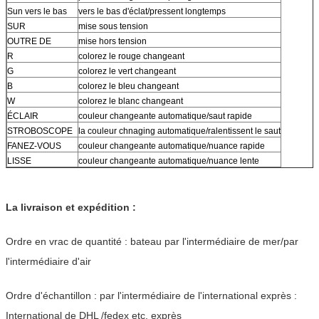
Sun vers le bas
vers le bas d'éclat/pressent longtemps
SUR
mise sous tension
OUTRE DE
mise hors tension
R
colorez le rouge changeant
G
colorez le vert changeant
B
colorez le bleu changeant
W
colorez le blanc changeant
ÉCLAIR
couleur changeante automatique/saut rapide
STROBOSCOPE
la couleur chnaging automatique/ralentissent le saut
FANEZ-VOUS
couleur changeante automatique/nuance rapide
LISSE
couleur changeante automatique/nuance lente
La livraison et expédition :
Ordre en vrac de quantité : bateau par l'intermédiaire de mer/par
l'intermédiaire d'air
Ordre d'échantillon : par l'intermédiaire de l'international exprès :
International de DHL /fedex etc. exprès