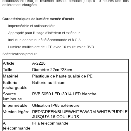
éclaboussant l'eau, et resteront dessus pendant jusqu'à 10 heures une fois
entièrement chargées.
Caractéristiques de lumière menée d'oeufs
Imperméable et antipoussière
Approprié pour l'usage d'intérieur et extérieur
Inclut un adaptateur à télécommande et à C.A.
Lumière multicolore de LED avec 16 couleurs de RVB
Spécifications produit
Article
A-2228
Taille
Diamètre 22cm*28cm
Matériel
Plastique de haute qualité de PE
Batterie
Batterie au lithium
rechargeable
Source
RVB 5050 LED+3014 LED blanche
lumineuse
Imperméable
Utilisation IP65 extérieure
Version légère
RED/GREEN/BLUE/WHITE/WARM WHITE/PURPLE
JUSQU'À 16 COULEURS
À
IR à télécommande
télécommande