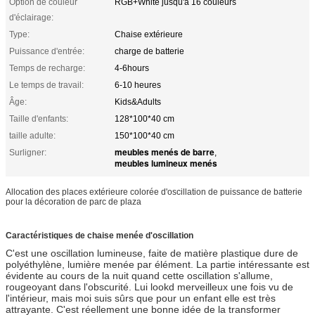
Option de couleur
RGB+White jusqu'à 16 couleurs
d'éclairage:
Type:
Chaise extérieure
Puissance d'entrée:
charge de batterie
Temps de recharge:
4-6hours
Le temps de travail:
6-10 heures
Âge:
Kids&Adults
Taille d'enfants:
128*100*40 cm
taille adulte:
150*100*40 cm
meubles menés de barre
Surligner:
,
meubles lumineux menés
Allocation des places extérieure colorée d'oscillation de puissance de batterie
pour la décoration de parc de plaza
Caractéristiques de chaise menée d'oscillation
C'est
une oscillation lumineuse, faite de matière plastique dure de
polyéthylène, lumière menée par élément. La partie intéressante est
évidente au cours de la nuit quand cette oscillation s'allume,
rougeoyant dans l'obscurité. Lui lookd merveilleux une fois vu de
l'intérieur, mais moi suis sûrs que pour un enfant elle est très
attrayante. C'est réellement une bonne idée de la transformer