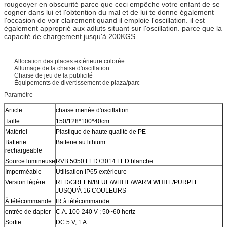
rougeoyer en obscurité parce que ceci empêche votre enfant de se
cogner dans lui et l'obtention du mal et de lui te donne également
l'occasion de voir clairement quand il emploie l'oscillation. il est
également approprié aux adluts situant sur l'oscillation. parce que la
capacité de chargement jusqu'à 200KGS.
Allocation des places extérieure colorée
Allumage de la chaise d'oscillation
Chaise de jeu de la publicité
Équipements de divertissement de plaza/parc
Paramètre
Article
chaise menée d'oscillation
Taille
150/128*100*40cm
Matériel
Plastique de haute qualité de PE
Batterie
Batterie au lithium
rechargeable
Source lumineuse
RVB 5050 LED+3014 LED blanche
Imperméable
Utilisation IP65 extérieure
Version légère
RED/GREEN/BLUE/WHITE/WARM WHITE/PURPLE
JUSQU'À 16 COULEURS
À télécommande
IR à télécommande
entrée de dapter
C.A. 100-240 V ; 50~60 hertz
Sortie
DC 5 V, 1 A