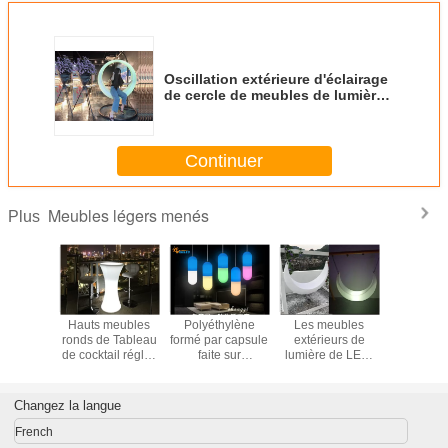
Oscillation extérieure d'éclairage
de cercle de meubles de lumière
de la puissance de batterie LED
pour la décoration de parc de
plaza
Continuer
Meubles légers menés
Plus
meubles
Hauts meubles
Polyéthylène
Les meubles
Style pop
 menés
ronds de Tableau
formé par capsule
extérieurs de
Tiffany 
orés
de cocktail réglés
faite sur
lumière de LED,
Chine din
avec l'éclairage
commande de
humeur formée
chaise 
coloré
meubles de
ont mené la
l'usage d'
lumière de LED
chaise légère
restaur
Changez la langue
pour la décoration
d'oscillation
hauteur d
de dessus de
de 4
French
Tableau