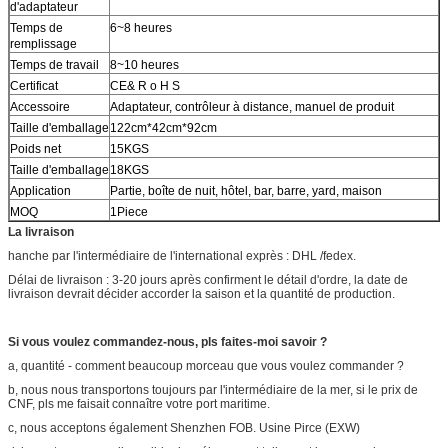
d'adaptateur
Temps de
6~8 heures
remplissage
Temps de travail
8~10 heures
Certificat
CE& R o H S
Accessoire
Adaptateur, contrôleur à distance, manuel de produit
Taille d'emballage
122cm*42cm*92cm
Poids net
15KGS
Taille d'emballage
18KGS
Application
Partie, boîte de nuit, hôtel, bar, barre, yard, maison
MOQ
1Piece
La livraison
hanche par l'intermédiaire de l'international exprès : DHL /fedex.
Délai de livraison : 3-20 jours après confirment le détail d'ordre, la date de
livraison devrait décider accorder la saison et la quantité de production.
Si vous voulez commandez-nous, pls faites-moi savoir ?
a, quantité - comment beaucoup morceau que vous voulez commander ?
b, nous nous transportons toujours par l'intermédiaire de la mer, si le prix de
CNF, pls me faisait connaître votre port maritime.
c, nous acceptons également Shenzhen FOB. Usine Pirce (EXW)