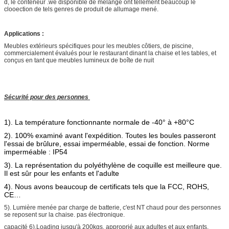
d, le conteneur .we disponible de mélange ont tellement beaucoup le
clooection de tels genres de produit de allumage mené.
Applications :
Meubles extérieurs spécifiques pour les meubles côtiers, de piscine,
commercialement évalués pour le restaurant dinant la chaise et les tables, et
conçus en tant que meubles lumineux de boîte de nuit
Sécurité pour des personnes
1). La température fonctionnante normale de -40° à +80°C
2). 100% examiné avant l'expédition. Toutes les boules passeront
l'essai de brûlure, essai imperméable, essai de fonction. Norme
imperméable : IP54
3). La représentation du polyéthylène de coquille est meilleure que.
Il est sûr pour les enfants et l'adulte
4). Nous avons beaucoup de certificats tels que la FCC, ROHS,
CE…
5). Lumière menée par charge de batterie, c'est NT chaud pour des personnes
se reposent sur la chaise. pas électronique.
capacité 6).Loading jusqu'à 200kgs, approprié aux adultes et aux enfants.