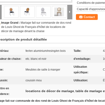
Conditions de paieme
Capacité d'approvisi
Contact
Image Grand :
Mariage fait sur commande de dos rond
de Louis Ghost de Français d'hôtel de locations de
décor de mariage dinant la chaise
scription de produit détaillée
tériau:
fer/en aluminium/resing/en bois
Taille:
4
uleur de chaise:
etc. blanc et noir
d'emballage:
1
Utilisation
pe:
Meubles de salle à manger
C
spécifique:
ussin:
coussin mou
Utilisation:
É
ttre en
locations de décor de mariage
table de mariage e
,
idence:
age fait sur commande de dos rond de Louis Ghost de Français d'hôtel de locat