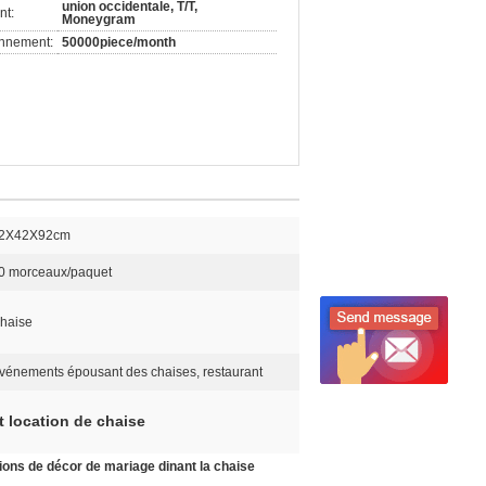
union occidentale, T/T,
nt:
Moneygram
onnement:
50000piece/month
2X42X92cm
0 morceaux/paquet
haise
vénements épousant des chaises, restaurant
t location de chaise
ions de décor de mariage dinant la chaise