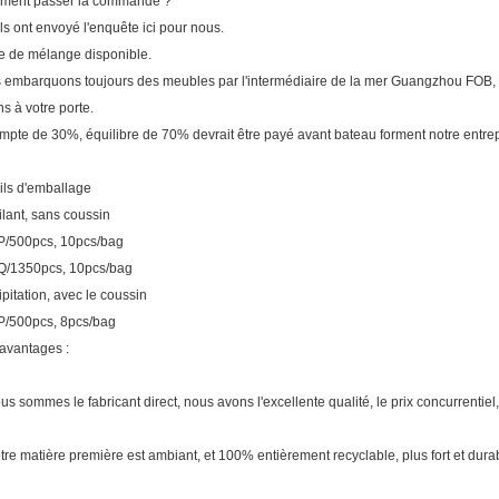
ent passer la commande ?
pls ont envoyé l'enquête ici pour nous.
e de mélange disponible.
 embarquons toujours des meubles par l'intermédiaire de la mer Guangzhou FOB,
ns à votre porte.
ompte de 30%, équilibre de 70% devrait être payé avant bateau forment notre entrep
ils d'emballage
lant, sans coussin
/500pcs, 10pcs/bag
/1350pcs, 10pcs/bag
ipitation, avec le coussin
/500pcs, 8pcs/bag
avantages :
ous sommes le fabricant direct, nous avons l'excellente qualité, le prix concurrentiel
otre matière première est ambiant, et 100% entièrement recyclable, plus fort et dura