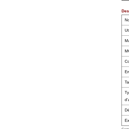
Des
No
Ut
Ma
M
Co
Em
Ta
T
d'
Dé
Ex