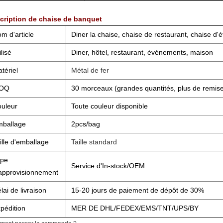
cription de
chaise de banquet
m d'article
Diner la chaise, chaise de restaurant, chaise d
ilisé
Diner, hôtel, restaurant, événements, maison
tériel
Métal de fer
OQ
30 morceaux (grandes quantités, plus de remis
uleur
Toute couleur disponible
ballage
2pcs/bag
ille d'emballage
Taille standard
ype
Service d'In-stock/OEM
approvisionnement
lai de livraison
15-20 jours de paiement de dépôt de 30%
pédition
MER DE DHL/FEDEX/EMS/TNT/UPS/BY