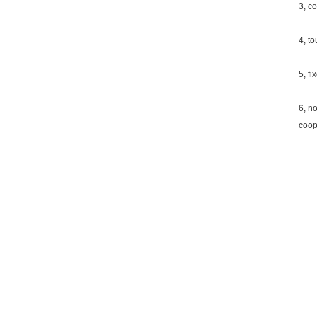
3, c
4, t
5, fi
6, n
coop