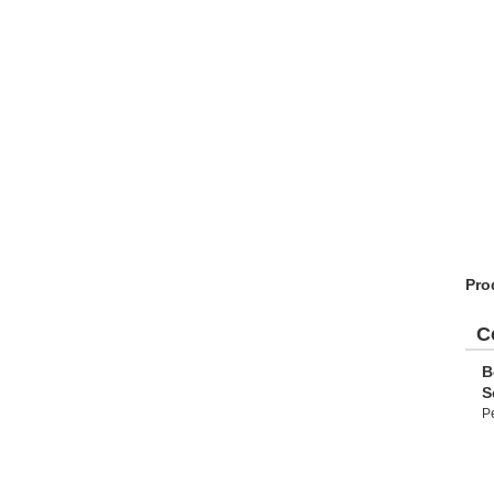
Pro
C
B
S
P