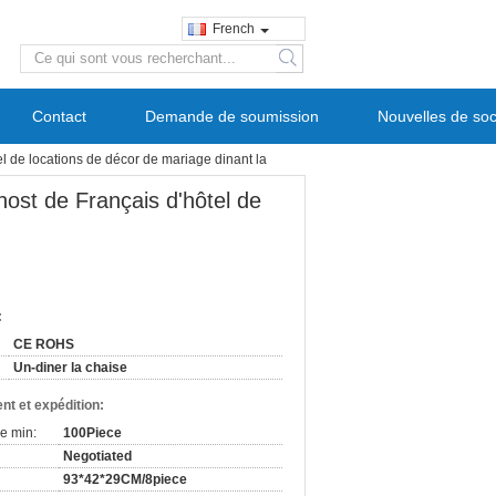
French
search
Contact
Demande de soumission
Nouvelles de soc
l de locations de décor de mariage dinant la
ost de Français d'hôtel de
:
CE ROHS
Un-diner la chaise
nt et expédition:
e min:
100Piece
Negotiated
93*42*29CM/8piece