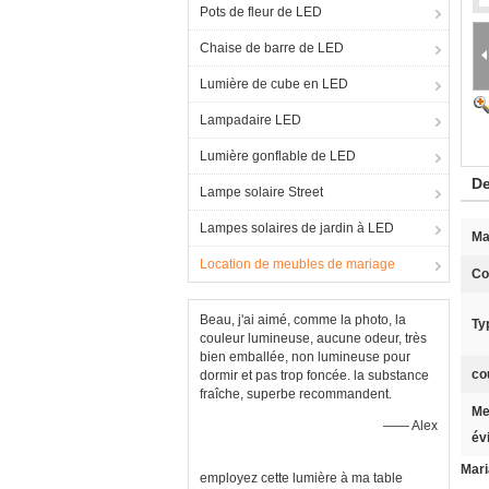
Pots de fleur de LED
Chaise de barre de LED
Lumière de cube en LED
Lampadaire LED
Lumière gonflable de LED
De
Lampe solaire Street
Lampes solaires de jardin à LED
Ma
Location de meubles de mariage
Co
Beau, j'ai aimé, comme la photo, la
Ty
couleur lumineuse, aucune odeur, très
bien emballée, non lumineuse pour
co
dormir et pas trop foncée. la substance
fraîche, superbe recommandent.
Me
—— Alex
év
Mari
employez cette lumière à ma table