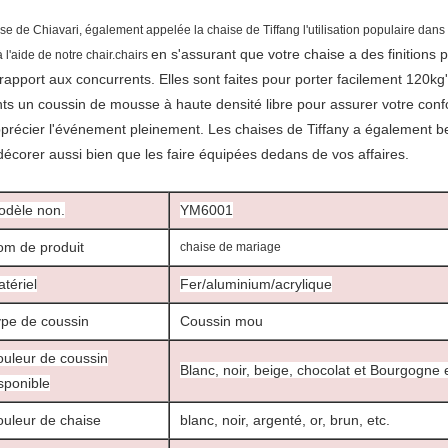
se de Chiavari, également appelée la chaise de Tiffang l'utilisation populaire dans l
en s'assurant que votre chaise a des finitions p
à l'aide de notre chair.chairs
rapport aux concurrents. Elles sont faites pour porter facilement 120k
nts un
coussin de mousse à haute densité
libre
pour assurer votre confo
pprécier l'événement pleinement. Les chaises de Tiffany a également
décorer aussi bien que les faire équipées dedans de vos affaires.
odèle non.
YM6001
m de produit
chaise de mariage
tériel
Fer/aluminium/acrylique
pe de coussin
Coussin mou
uleur de coussin
Blanc, noir, beige, chocolat et Bourgogne 
sponible
uleur de chaise
blanc, noir, argenté, or, brun, etc.