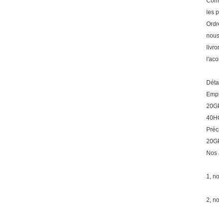
Comm
les 
Ordr
nous
livro
l'ac
Déta
Empi
20GP
40HQ
Préc
20GP
Nos 
1, n
2, n