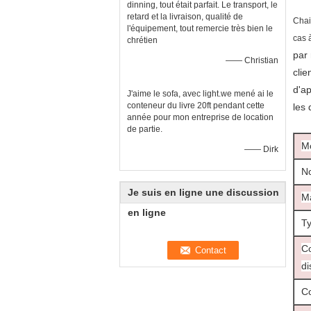
dinning, tout était parfait. Le transport, le
retard et la livraison, qualité de
Chai
l'équipement, tout remercie très bien le
cas 
chrétien
par 
—— Christian
clie
d'a
J'aime le sofa, avec light.we mené ai le
conteneur du livre 20ft pendant cette
les 
année pour mon entreprise de location
de partie.
M
—— Dirk
No
Je suis en ligne une discussion
Ma
en ligne
Ty
Co
di
Co