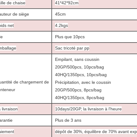
ille de chaise
41*42*92cm
uteur de siège
45cm
ids net
4.2kgs
le
Plus que 10pcs
mballage
Sac tricoté par pp
Empilant, sans coussin
20GP/500pcs, 10pcs/bag
40HQ/1350pcs, 10pcs/bag
antité de chargement de
Précipitation, avec le coussin
onteneur
20GP/500pcs, 8pcs/bag
40HQ/1350pcs, 8pcs/bag
 livraison
10days/20GP, la livraison à l'heure
rantie
Plus de 3 ans
aiement
dépôt de 30%, équilibre de 70% avant exp