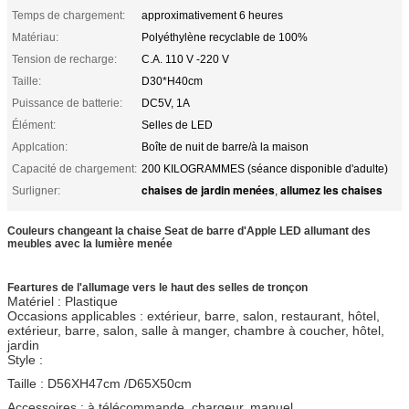
Temps de chargement:
approximativement 6 heures
Matériau:
Polyéthylène recyclable de 100%
Tension de recharge:
C.A. 110 V -220 V
Taille:
D30*H40cm
Puissance de batterie:
DC5V, 1A
Élément:
Selles de LED
Applcation:
Boîte de nuit de barre/à la maison
Capacité de chargement:
200 KILOGRAMMES (séance disponible d'adulte)
chaises de jardin menées
allumez les chaises
Surligner:
,
Couleurs changeant la chaise Seat de barre d'Apple LED allumant des
meubles avec la lumière menée
Feartures de l'allumage vers le haut des selles de tronçon
Matériel : Plastique
Occasions applicables : extérieur, barre, salon, restaurant, hôtel,
extérieur, barre, salon, salle à manger, chambre à coucher, hôtel,
jardin
Style :
Taille : D56XH47cm /D65X50cm
Accessoires : à télécommande, chargeur, manuel