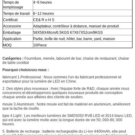
Temps de
4~6 heures
remplissage
Temps de travail
6~12 heures
Certificat
CE& R o H S
Accessoire
Adaptateur, contrôleur à distance, manuel de produit
Emballage
58X58X48cm/6.5KGS 67X67X52cm/9KGS
Application
Partie, boîte de nuit, hôtel, bar, barre, yard, maison
MOQ
10Piece
Catégories :
Fourniture, menée, tabouret de bar, chaise de restaurant, chaise
de table cocktial
Pourquoi choisissez-nous :
fabricant 1.Professional : Nous sommes l'un du fabricant professionnel et
exportateur pour la lumière de LED en Chine.
2. Des styles plus nouveaux : Avec l'équipe forte de R&D, chaque année nous
concevrons et développerons quelques nouveaux produits de conception
chaque année aux affaires des clients de soutien.
moule 3.Aluminium : Notre moule est fait de matériel en aluminium, améliorent
que la tache de rouille.
type 4.Light : Les meilleurs lumières de SMD5050 RVB LED et 3014 blanc LED,
qui est avec la lumière molle avec la longue durée de vie 50, 000-80, 000
heures.
5. Batterie de recharge : batterie rechargeable du Li-ion 4400mAh, elle peut