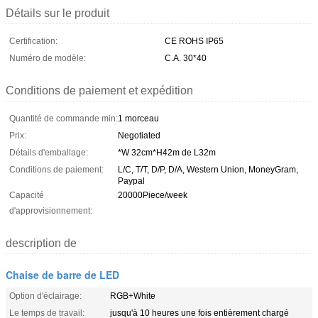
Détails sur le produit
Certification:
CE ROHS IP65
Numéro de modèle:
C.A. 30*40
Conditions de paiement et expédition
Quantité de commande min:
1 morceau
Prix:
Negotiated
Détails d'emballage:
*W 32cm*H42m de L32m
Conditions de paiement:
L/C, T/T, D/P, D/A, Western Union, MoneyGram,
Paypal
Capacité
20000Piece/week
d'approvisionnement:
description de
Chaise de barre de LED
Option d'éclairage:
RGB+White
Le temps de travail:
jusqu'à 10 heures une fois entièrement chargé