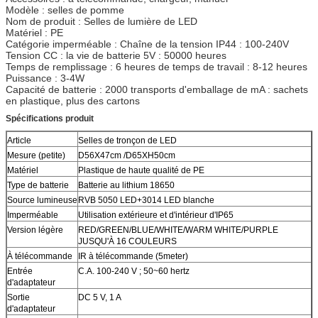
Modèle : selles de pomme
Nom de produit : Selles de lumière de LED
Matériel : PE
Catégorie imperméable : Chaîne de la tension IP44 : 100-240V
Tension CC : la vie de batterie 5V : 50000 heures
Temps de remplissage : 6 heures de temps de travail : 8-12 heures
Puissance : 3-4W
Capacité de batterie : 2000 transports d'emballage de mA : sachets
en plastique, plus des cartons
Spécifications produit
Article
Selles de tronçon de LED
Mesure (petite)
D56X47cm /D65XH50cm
Matériel
Plastique de haute qualité de PE
Type de batterie
Batterie au lithium 18650
Source lumineuse
RVB 5050 LED+3014 LED blanche
Imperméable
Utilisation extérieure et d'intérieur d'IP65
Version légère
RED/GREEN/BLUE/WHITE/WARM WHITE/PURPLE
JUSQU'À 16 COULEURS
À télécommande
IR à télécommande (5meter)
Entrée
C.A. 100-240 V ; 50~60 hertz
d'adaptateur
Sortie
DC 5 V, 1 A
d'adaptateur