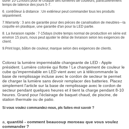
durer 10-12hours pour le chaque des lumières de couleurs, particulièrement
temps de latence des jours 5-7.
6. contrôleur à distance : Un extérieur peut commander tous les produits
séparément.
7.Warranty : 3 ans de garantie pour des pièces de canalisation de meubles---la
coquille en plastique, une garantie d'an pour la LED partie.
8. La livraison rapide : 7-15days (notre temps normal de production en série est
environ 15 jours, nous peut ajuster le délai de livraison selon les exigences de
client.
9.Print logo, bâton de couleur, marque selon des exigences de clients.
Colorez la lumière imperméable changeante de LED - Apple
président. Lumière colorée qui flotte ! Le changement de couleur le
cube qu'imperméable en LED vient avec un à télécommande la
base de remplissage incluse avec le cordon de secteur te permet
de charger la lumière sans devoir remplacer des batteries. Placez
simplement l'article sur la base de remplissage avec le cordon de
secteur pendant quelques heures et il tient la charge pendant 8-10
heures. Grand pour l'éclairage de baquet chaud, de piscine, de
station thermale ou de patio.
Si vous voulez commandez-nous, pls faites-moi savoir ?
a,
quantité - comment beaucoup morceau que vous voulez
commander ?