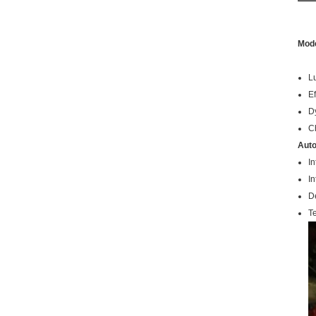
Mod
L
Ef
D
C
Auto
In
I
De
T