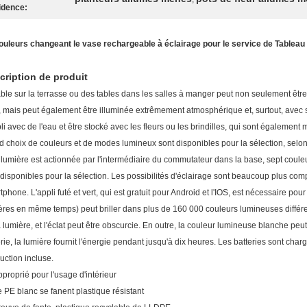
idence:
ouleurs changeant le vase rechargeable à éclairage pour le service de Tableau
cription de produit
able sur la terrasse ou des tables dans les salles à manger peut non seulement être 
 mais peut également être illuminée extrêmement atmosphérique et, surtout, avec s
li avec de l'eau et être stocké avec les fleurs ou les brindilles, qui sont égaleme
d choix de couleurs et de modes lumineux sont disponibles pour la sélection, selon
a lumière est actionnée par l'intermédiaire du commutateur dans la base, sept couleur
 disponibles pour la sélection. Les possibilités d'éclairage sont beaucoup plus comp
phone. L'appli futé et vert, qui est gratuit pour Android et l'IOS, est nécessaire pour c
ères en même temps) peut briller dans plus de 160 000 couleurs lumineuses différe
a lumière, et l'éclat peut être obscurcie. En outre, la couleur lumineuse blanche peut
erie, la lumière fournit l'énergie pendant jusqu'à dix heures. Les batteries sont cha
uction incluse.
proprié pour l'usage d'intérieur
 PE blanc se fanent plastique résistant