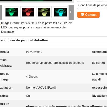
Conditions de paieme
Contact
Image Grand :
Pots de fleur de la petite taille 20X25cm
LED rougeoyant pour le magasin/événement/voie
Decaration
scription de produit détaillée
tériau:
Polyehylene
Alimentati
rsion
Rouge/vert/bleu/pourpre jusqu'à 16 couleurs
de sortie:
éclairage:
mps de
Le temps 
4-6hours
charge:
travail:
aptateur:
Norme d'UK/US/EU/AU
Accessoir
glable:
Oui
Niveau lum
ttre en
planteurs allumés menés
pots de fleur allumés 
,