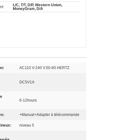
L/C, T/T, D/P, Western Union,
nt:
MoneyGram, D/A
on:
AC110 V-240 V.50-60 HERTZ
DC5V1A
de
6-12hours
es:
+Manual+Adapter à télécommande
ineux:
niveau 5
menés