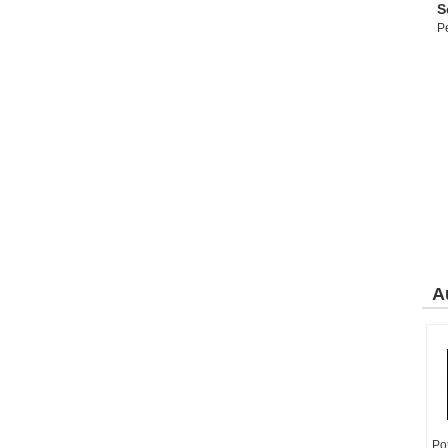
S
P
A
Pot