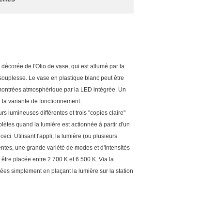
décorée de l'Olio de vase, qui est allumé par la
ouplesse. Le vase en plastique blanc peut être
nt montrées atmosphérique par la LED intégrée. Un
 la variante de fonctionnement.
s lumineuses différentes et trois "copies claire"
lètes quand la lumière est actionnée à partir d'un
eci. Utilisant l'appli, la lumière (ou plusieurs
ntes, une grande variété de modes et d'intensités
 être placée entre 2 700 K et 6 500 K. Via la
rgées simplement en plaçant la lumière sur la station