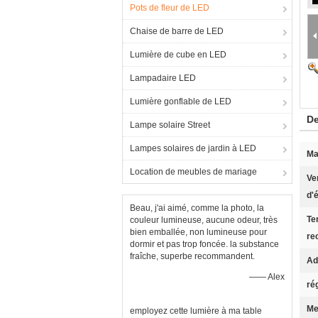
Pots de fleur de LED
Chaise de barre de LED
Lumière de cube en LED
Lampadaire LED
Lumière gonflable de LED
De
Lampe solaire Street
Lampes solaires de jardin à LED
Ma
Location de meubles de mariage
Ve
d'
Beau, j'ai aimé, comme la photo, la
Te
couleur lumineuse, aucune odeur, très
bien emballée, non lumineuse pour
re
dormir et pas trop foncée. la substance
fraîche, superbe recommandent.
Ad
—— Alex
ré
Me
employez cette lumière à ma table