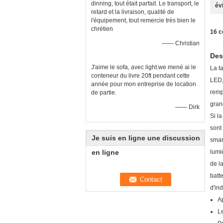
dinning, tout était parfait. Le transport, le
év
retard et la livraison, qualité de
l'équipement, tout remercie très bien le
chrétien
16 c
—— Christian
Des
J'aime le sofa, avec light.we mené ai le
La t
conteneur du livre 20ft pendant cette
LED,
année pour mon entreprise de location
remp
de partie.
gran
—— Dirk
Si l
sont
Je suis en ligne une discussion
smart
en ligne
lumi
de l
batt
d'ind
Ap
Le