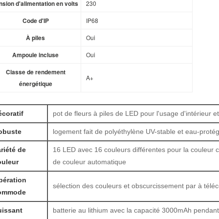
nsion d'alimentation en volts
230
Code d'IP
IP68
À piles
Oui
Ampoule incluse
Oui
Classe de rendement
A+
énergétique
coratif
pot de fleurs à piles de LED pour l'usage d'intérieur et
obuste
logement fait de polyéthylène UV-stable et eau-proté
riété de
16 LED avec 16 couleurs différentes pour la couleur
ouleur
de couleur automatique
pération
sélection des couleurs et obscurcissement par à té
ommode
uissant
batterie au lithium avec la capacité 3000mAh pendant