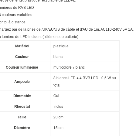
reuve de fente, plastique recyclable de LLDPE
umières de RVB LED
6 couleurs variables
ontol à distance
hargez par de la prise de /UK/EU/US de câble et d'AU de 1m, AC110-240V 5V 1A.
 lumière de LED incluent (l'élément de batterie)
Matériel
plastique
Couleur
blanc
Couleur lumineuse
multicolore + blanc
8 blancs LED + 4 RVB LED - 0,5 W au
Ampoule
total
Dimmable
Oui
Rhéostat
Inclus
Taille
20 cm
Diamètre
15 cm