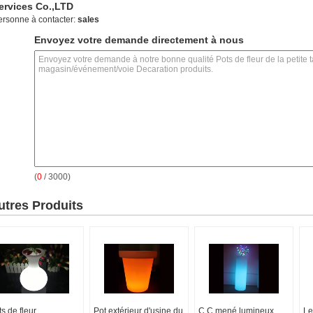
ervices Co.,LTD
ersonne à contacter:
sales
Envoyez votre demande directement à nous
(
0
/ 3000)
utres Produits
s de fleur
Pot extérieur d'usine du
C.C mené lumineux
Le