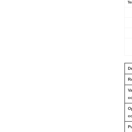
Te
Dé
R
Va
c
O
c
P