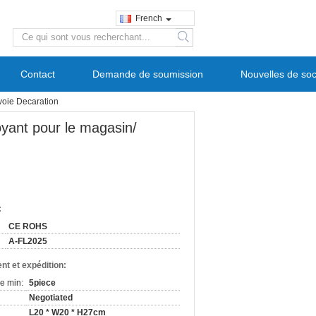
French
search
Contact
Demande de soumission
Nouvelles de soc
voie Decaration
oyant pour le magasin/
:
CE ROHS
A-FL2025
nt et expédition:
e min:
5piece
Negotiated
L20 * W20 * H27cm