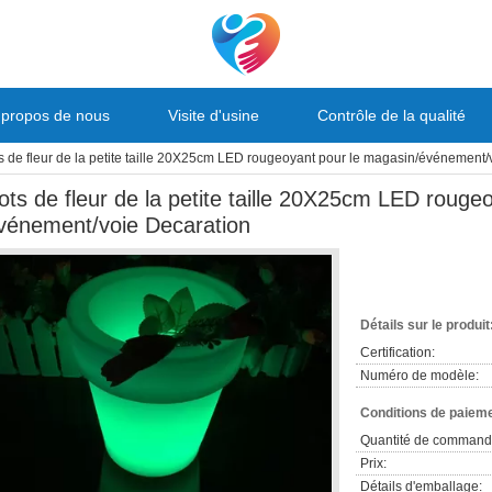
 propos de nous
Visite d'usine
Contrôle de la qualité
s de fleur de la petite taille 20X25cm LED rougeoyant pour le magasin/événement/
ots de fleur de la petite taille 20X25cm LED rouge
vénement/voie Decaration
Détails sur le produit
Certification:
Numéro de modèle:
Conditions de paieme
Quantité de command
Prix:
Détails d'emballage: